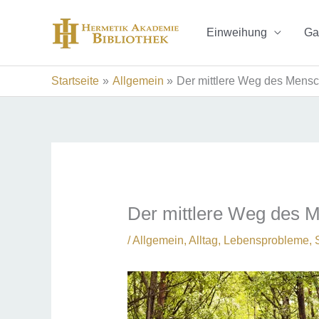
Zum
Inhalt
Einweihung
Ga
springen
Startseite
Allgemein
Der mittlere Weg des Mens
Der mittlere Weg des 
/
Allgemein
,
Alltag
,
Lebensprobleme
,
S