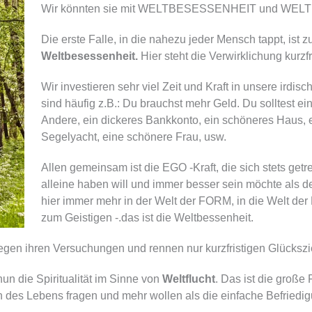
Wir könnten sie mit WELTBESESSENHEIT und WELT
Die erste Falle, in die nahezu jeder Mensch tappt, ist 
Weltbesessenheit.
Hier steht die Verwirklichung kurzf
Wir investieren sehr viel Zeit und Kraft in unsere irdi
sind häufig z.B.: Du brauchst mehr Geld. Du solltest e
Andere, ein dickeres Bankkonto, ein schöneres Haus, e
Segelyacht, eine schönere Frau, usw.
Allen gemeinsam ist die EGO -Kraft, die sich stets get
alleine haben will und immer besser sein möchte als de
hier immer mehr in der Welt der FORM, in die Welt der 
zum Geistigen -.das ist die Weltbessenheit.
egen ihren Versuchungen und rennen nur kurzfristigen Glückszie
un die Spiritualität im Sinne von
Weltflucht
. Das ist die große 
 des Lebens fragen und mehr wollen als die einfache Befriedigu