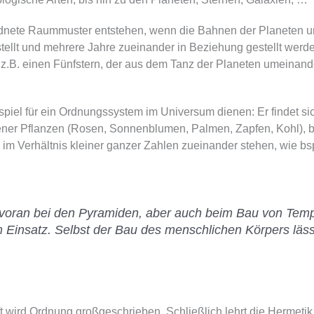
dnete Raummuster entstehen, wenn die Bahnen der Planeten u
ellt und mehrere Jahre zueinander in Beziehung gestellt werd
 z.B. einen Fünfstern, der aus dem Tanz der Planeten umeinande
spiel für ein Ordnungssystem im Universum dienen: Er findet si
dener Pflanzen (Rosen, Sonnenblumen, Palmen, Zapfen, Kohl), be
m Verhältnis kleiner ganzer Zahlen zueinander stehen, wie bsp
len voran bei den Pyramiden, aber auch beim Bau von Te
m Einsatz. Selbst der Bau des menschlichen Körpers läs
t wird Ordnung großgeschrieben. Schließlich lehrt die Hermeti