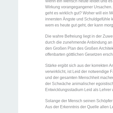
Wenn ein Mensch heute leidet und es
Wirkung vorangegangener Ursachen. We
geht es wirklich gut? Woher will ein M
innersten Ängste und Schuldgefühle k
wem es heute gut geht, der kann morg
Die wahre Befreiung liegt in der Zuw
durch die zunehmende Anbindung an die
den Großen Plan des Großen Architek
offenbarten göttlichen Gesetzen erschl
Stärke ergibt sich aus der korrekte
verwirklicht, ist Leid der notwendig
und der gesamten Menschheit machen d
der Schwäche animalischer egoistisch
Entwicklungsstadium Leid als Lehrer 
Solange der Mensch seinen Schöpfer v
Aus der Erkenntnis der Quelle allen L