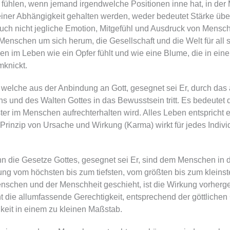
zu fühlen, wenn jemand irgendwelche Positionen inne hat, in d
iner Abhängigkeit gehalten werden, weder bedeutet Stärke übe
ch nicht jegliche Emotion, Mitgefühl und Ausdruck von Menschli
 Menschen um sich herum, die Gesellschaft und die Welt für all 
men im Leben wie ein Opfer fühlt und wie eine Blume, die in 
mknickt.
, welche aus der Anbindung an Gott, gesegnet sei Er, durch das
 und des Walten Gottes in das Bewusstsein tritt. Es bedeutet 
er im Menschen aufrechterhalten wird. Alles Leben entspricht 
Prinzip von Ursache und Wirkung (Karma) wirkt für jedes Indivi
 die Gesetze Gottes, gesegnet sei Er, sind dem Menschen in de
g vom höchsten bis zum tiefsten, vom größten bis zum kleinst
enschen und der Menschheit geschieht, ist die Wirkung vorherg
ht die allumfassende Gerechtigkeit, entsprechend der göttliche
eit in einem zu kleinen Maßstab.