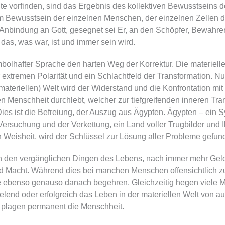
ute vorfinden, sind das Ergebnis des kollektiven Bewusstseins d
 Bewusstsein der einzelnen Menschen, der einzelnen Zellen 
e Anbindung an Gott, gesegnet sei Er, an den Schöpfer, Bewahre
 das, was war, ist und immer sein wird.
mbolhafter Sprache den harten Weg der Korrektur. Die materiell
r extremen Polarität und ein Schlachtfeld der Transformation. Nu
(materiellen) Welt wird der Widerstand und die Konfrontation mi
Menschheit durchlebt, welcher zur tiefgreifenden inneren Tra
ies ist die Befreiung, der Auszug aus Ägypten. Ägypten – ein Sy
Versuchung und der Verkettung, ein Land voller Trugbilder und 
 Weisheit, wird der Schlüssel zur Lösung aller Probleme gefun
 den vergänglichen Dingen des Lebens, nach immer mehr Geld,
 Macht. Während dies bei manchen Menschen offensichtlich zu s
e ebenso genauso danach begehren. Gleichzeitig hegen viele 
lend oder erfolgreich das Leben in der materiellen Welt von a
 plagen permanent die Menschheit.