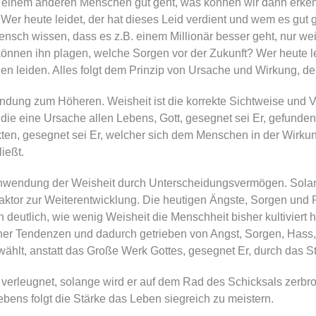
 einem anderen Menschen gut geht, was können wir dann erkenn
r heute leidet, der hat dieses Leid verdient und wem es gut g
ensch wissen, dass es z.B. einem Millionär besser geht, nur weil
önnen ihn plagen, welche Sorgen vor der Zukunft? Wer heute l
en leiden. Alles folgt dem Prinzip von Ursache und Wirkung, 
endung zum Höheren. Weisheit ist die korrekte Sichtweise und V
 eine Ursache allen Lebens, Gott, gesegnet sei Er, gefunden w
ten, gesegnet sei Er, welcher sich dem Menschen in der Wirku
ießt.
n Anwendung der Weisheit durch Unterscheidungsvermögen. Sola
e Faktor zur Weiterentwicklung. Die heutigen Ängste, Sorgen u
eutlich, wie wenig Weisheit die Menschheit bisher kultiviert h
er Tendenzen und dadurch getrieben von Angst, Sorgen, Hass, 
wählt, anstatt das Große Werk Gottes, gesegnet Er, durch das S
erleugnet, solange wird er auf dem Rad des Schicksals zerbroc
ebens folgt die Stärke das Leben siegreich zu meistern.