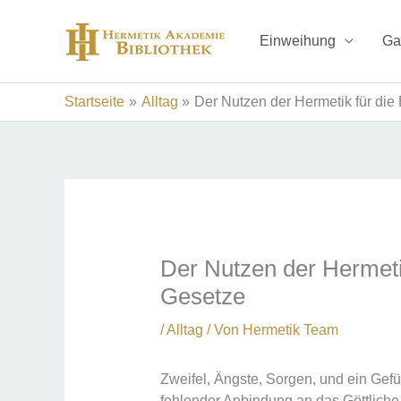
Zum
Inhalt
Einweihung
Ga
springen
Startseite
Alltag
Der Nutzen der Hermetik für die
Der Nutzen der Hermeti
Gesetze
/
Alltag
/ Von
Hermetik Team
Zweifel, Ängste, Sorgen, und ein Gefü
fehlender Anbindung an das Göttliche