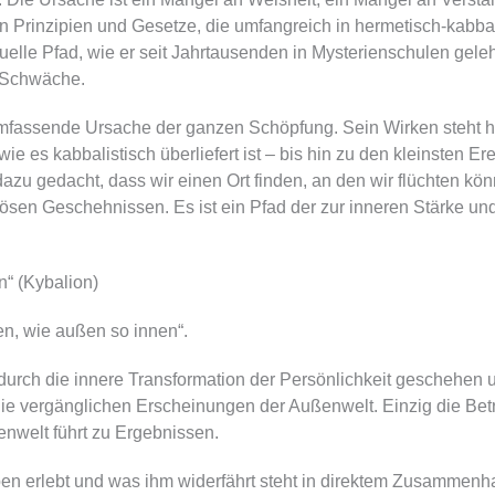
n Prinzipien und Gesetze, die umfangreich in hermetisch-kabbal
tuelle Pfad, wie er seit Jahrtausenden in Mysterienschulen geleh
r Schwäche.
llumfassende Ursache der ganzen Schöpfung. Sein Wirken steht 
ie es kabbalistisch überliefert ist – bis hin zu den kleinsten E
 dazu gedacht, dass wir einen Ort finden, an den wir flüchten kön
en Geschehnissen. Es ist ein Pfad der zur inneren Stärke und
n“ (Kybalion)
en, wie außen so innen“.
durch die innere Transformation der Persönlichkeit geschehen u
die vergänglichen Erscheinungen der Außenwelt. Einzig die Be
enwelt führt zu Ergebnissen.
n erlebt und was ihm widerfährt steht in direktem Zusammenha