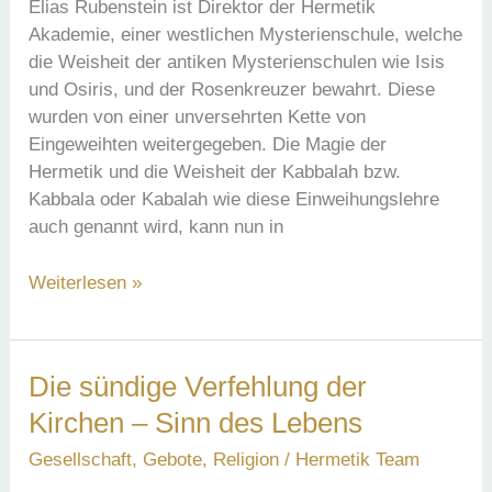
entfalten
Elias Rubenstein ist Direktor der Hermetik
Akademie, einer westlichen Mysterienschule, welche
die Weisheit der antiken Mysterienschulen wie Isis
und Osiris, und der Rosenkreuzer bewahrt. Diese
wurden von einer unversehrten Kette von
Eingeweihten weitergegeben. Die Magie der
Hermetik und die Weisheit der Kabbalah bzw.
Kabbala oder Kabalah wie diese Einweihungslehre
auch genannt wird, kann nun in
Elias
Weiterlesen »
Rubenstein:
Die
westliche
Die sündige Verfehlung der
Mysterienschule
Kirchen – Sinn des Lebens
Gesellschaft
,
Gebote
,
Religion
/
Hermetik Team