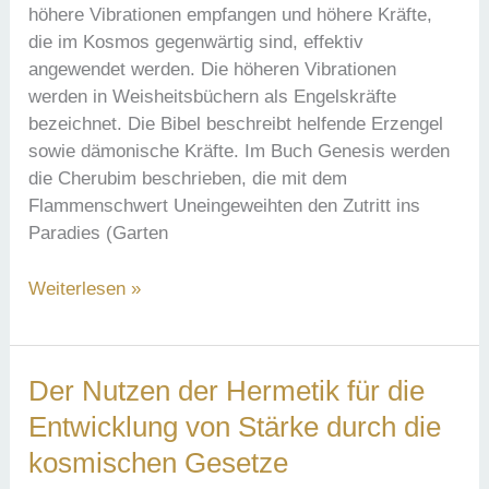
höhere Vibrationen empfangen und höhere Kräfte,
die im Kosmos gegenwärtig sind, effektiv
angewendet werden. Die höheren Vibrationen
werden in Weisheitsbüchern als Engelskräfte
bezeichnet. Die Bibel beschreibt helfende Erzengel
sowie dämonische Kräfte. Im Buch Genesis werden
die Cherubim beschrieben, die mit dem
Flammenschwert Uneingeweihten den Zutritt ins
Paradies (Garten
Die
Weiterlesen »
geheime
Macht
der
Der Nutzen der Hermetik für die
Engel
Entwicklung von Stärke durch die
in
der
kosmischen Gesetze
Kabbalah