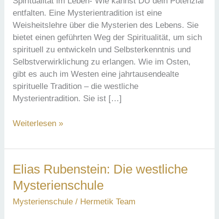
Spiritualität im Leben- Wie kannst DU dein Potenzial
entfalten. Eine Mysterientradition ist eine
Weisheitslehre über die Mysterien des Lebens. Sie
bietet einen geführten Weg der Spiritualität, um sich
spirituell zu entwickeln und Selbsterkenntnis und
Selbstverwirklichung zu erlangen. Wie im Osten,
gibt es auch im Westen eine jahrtausendealte
spirituelle Tradition – die westliche
Mysterientradition. Sie ist […]
Spiritualität
Weiterlesen »
im
Leben-
Wie
Elias Rubenstein: Die westliche
kannst
Mysterienschule
DU
dein
Mysterienschule
/
Hermetik Team
Potenzial