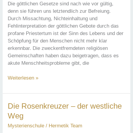
Die göttlichen Gesetze sind nach wie vor gültig,
denn sie führen uns letztendlich zur Befreiung.
Durch Missachtung, Nichteinhaltung und
Fehlinterpretation der göttlichen Gebote durch das
profane Priestertum ist der Sinn des Lebens und der
Schöpfung für den Menschen nicht mehr klar
erkennbar. Die zweckentfremdeten religiösen
Gemeinschaften haben dazu beigetragen, dass es
akute Menschheitsprobleme gibt, die
Die
Weiterlesen »
sündige
Verfehlung
der
Die Rosenkreuzer – der westliche
Kirchen
Weg
–
Sinn
Mysterienschule
/
Hermetik Team
des