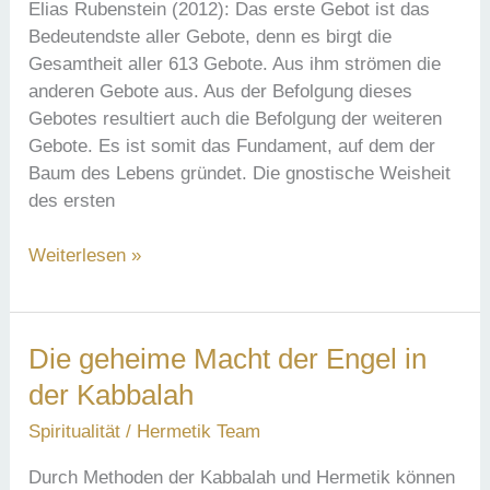
Elias Rubenstein (2012): Das erste Gebot ist das
Bedeutendste aller Gebote, denn es birgt die
Gesamtheit aller 613 Gebote. Aus ihm strömen die
anderen Gebote aus. Aus der Befolgung dieses
Gebotes resultiert auch die Befolgung der weiteren
Gebote. Es ist somit das Fundament, auf dem der
Baum des Lebens gründet. Die gnostische Weisheit
des ersten
Die
Weiterlesen »
gnostische
Weisheit
des
Die geheime Macht der Engel in
ersten
der Kabbalah
Gebots
der
Spiritualität
/
Hermetik Team
Bibel
Durch Methoden der Kabbalah und Hermetik können