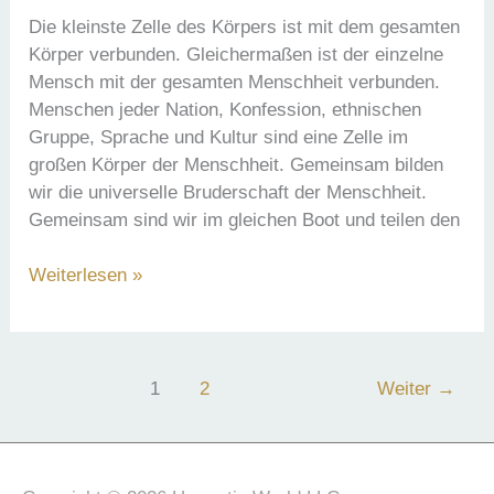
Entwicklung
Die kleinste Zelle des Körpers ist mit dem gesamten
von
Körper verbunden. Gleichermaßen ist der einzelne
Stärke
Mensch mit der gesamten Menschheit verbunden.
durch
Menschen jeder Nation, Konfession, ethnischen
die
Gruppe, Sprache und Kultur sind eine Zelle im
kosmischen
großen Körper der Menschheit. Gemeinsam bilden
Gesetze
wir die universelle Bruderschaft der Menschheit.
Gemeinsam sind wir im gleichen Boot und teilen den
Die
Weiterlesen »
Bruderschaft
der
Menschheit
1
2
Weiter
→