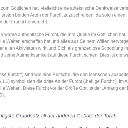
 Göttlichen hat, vielleicht eine atheistische Denkweise vertrit
r ersten beiden Arten der Furcht zuzuschreiben, da solch ein
rt der Frucht hervorgeht.
 die wahre authentische Furcht, die ihre Quelle im Göttlichen hat. 
alle Welten erschaffen hat und alles aus Seinem Willen hervorgeh
r allen Aktivitäten wirkt und Sich als grenzenlose Schöpfung man
d seine Aufmerksamkeit auf diese Furcht richten. Dies ist die 
böse Furcht“) sind wie eine Peitsche, die den Menschen auspeit
1,1) symbolisiert die dritte Art der Furcht („heilige Furcht“). Im
alle Welten. Diese Furcht vor der Größe Gott ist der „Anfang der
0).
chtigste Grundsatz all der anderen Gebote der Torah.