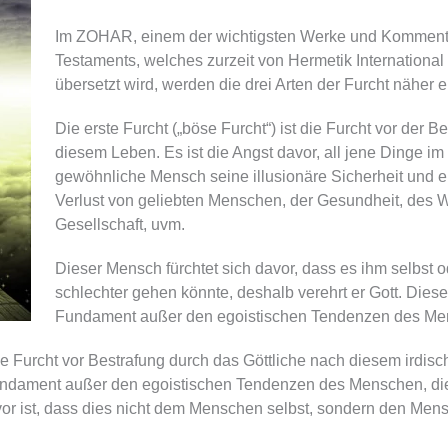
Im ZOHAR, einem der wichtigsten Werke und Kommenta
Testaments, welches zurzeit von Hermetik International
übersetzt wird, werden die drei Arten der Furcht näher er
Die erste Furcht („böse Furcht“) ist die Furcht vor der B
diesem Leben. Es ist die Angst davor, all jene Dinge im
gewöhnliche Mensch seine illusionäre Sicherheit und ei
Verlust von geliebten Menschen, der Gesundheit, des 
Gesellschaft, uvm.
Dieser Mensch fürchtet sich davor, dass es ihm selbst o
schlechter gehen könnte, deshalb verehrt er Gott. Diese
Fundament außer den egoistischen Tendenzen des Me
die Furcht vor Bestrafung durch das Göttliche nach diesem irdisc
Fundament außer den egoistischen Tendenzen des Menschen, di
r ist, dass dies nicht dem Menschen selbst, sondern den Mensche