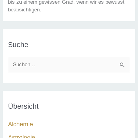
bis zu einem gewissen Grad, wenn wir es bewusst
beabsichtigen.
Suche
S
u
c
h
e
Übersicht
n
Alchemie
n
a
Astrologie