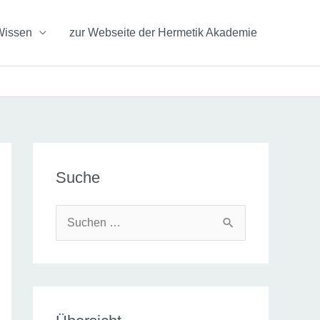
Wissen
zur Webseite der Hermetik Akademie
Suche
S
u
c
h
e