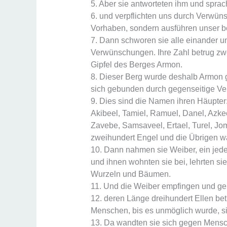
5. Aber sie antworteten ihm und sprac
6. und verpflichten uns durch Verwün
Vorhaben, sondern ausführen unser b
7. Dann schworen sie alle einander un
Verwünschungen. Ihre Zahl betrug zwe
Gipfel des Berges Armon.
8. Dieser Berg wurde deshalb Armon g
sich gebunden durch gegenseitige V
9. Dies sind die Namen ihren Häupter
Akibeel, Tamiel, Ramuel, Danel, Azkee
Zavebe, Samsaveel, Ertael, Turel, Jom
zweihundert Engel und die Übrigen wa
10. Dann nahmen sie Weiber, ein jede
und ihnen wohnten sie bei, lehrten s
Wurzeln und Bäumen.
11. Und die Weiber empfingen und ge
12. deren Länge dreihundert Ellen be
Menschen, bis es unmöglich wurde, si
13. Da wandten sie sich gegen Mensc