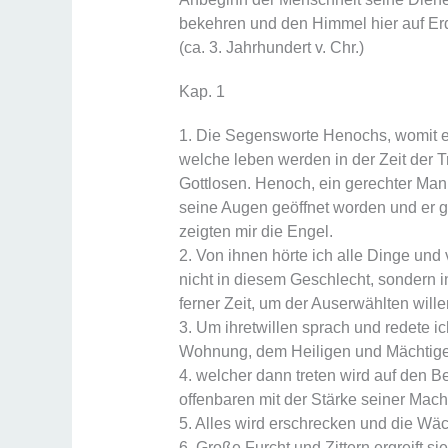
bekehren und den Himmel hier auf Erd
(ca. 3. Jahrhundert v. Chr.)
Kap. 1
1. Die Segensworte Henochs, womit e
welche leben werden in der Zeit der 
Gottlosen. Henoch, ein gerechter Mann
seine Augen geöffnet worden und er g
zeigten mir die Engel.
2. Von ihnen hörte ich alle Dinge und
nicht in diesem Geschlecht, sondern 
ferner Zeit, um der Auserwählten wille
3. Um ihretwillen sprach und redete i
Wohnung, dem Heiligen und Mächtigen
4. welcher dann treten wird auf den B
offenbaren mit der Stärke seiner Mac
5. Alles wird erschrecken und die Wäch
6. Große Furcht und Zittern ergreift 