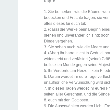
Kap. 6
1. Sie bemerken, wie die Bäume, wenn 
bedecken und Früchte tragen; sie vern
alles dieses für euch tut:
2. (dass) die Werke beim Beginn eine
dienen und unveränderlich sind; doch
Dinge vergehen.
3. Sie sehen auch, wie die Meere und d
4. (Aber) ihr harret nicht in Geduld, n
widerstrebt und verlästert (seine) Gr
befleckten Munde gegen seine Majest
5. Ihr Verdorrte am Herzen, kein Fried
6. Darum werdet ihr eure Tage verflu
unaufhörliche Verwünschung wird sich
7. In diesen Tagen werdet ihr euren F
seiten aller Gerechten, und die Sünd
8. euch mit den Gottlosen.
9. Die Auserwählten werden Licht, Fr