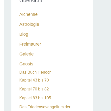
Übersicht
n
n
Alchemie
a
Astrologie
c
Blog
h
:
Freimaurer
Galerie
Gnosis
Das Buch Henoch
Kapitel 43 bis 70
Kapitel 70 bis 82
Kapitel 83 bis 105
Das Friedensevangelium der