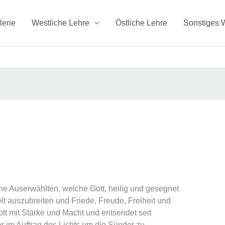
lerie
Westliche Lehre
Östliche Lehre
Sonstiges 
jene Auserwählten, welche Gott, heilig und gesegnet
lt auszubreiten und Friede, Freude, Freiheit und
ott mit Stärke und Macht und entsendet seit
 im Auftrag des Lichts um die Sünder zu