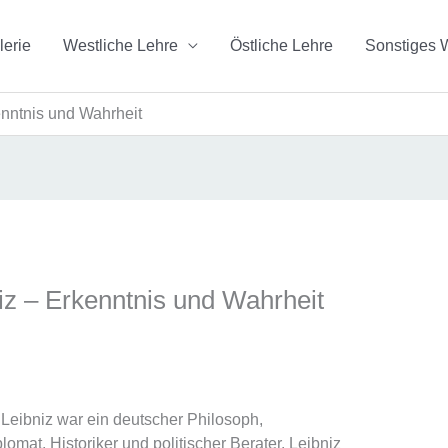
lerie
Westliche Lehre
Östliche Lehre
Sonstiges 
enntnis und Wahrheit
iz – Erkenntnis und Wahrheit
 Leibniz war ein deutscher Philosoph,
omat, Historiker und politischer Berater. Leibniz