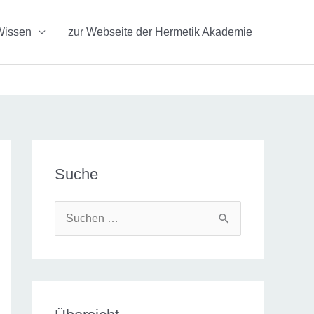
Wissen
zur Webseite der Hermetik Akademie
Suche
S
u
c
h
e