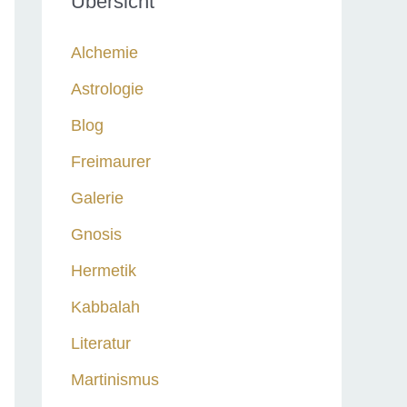
Übersicht
n
n
Alchemie
a
Astrologie
c
Blog
h
:
Freimaurer
Galerie
Gnosis
Hermetik
Kabbalah
Literatur
Martinismus