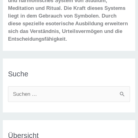
und harmonisches System von Studium,
Meditation und Ritual. Die Kraft dieses Systems
liegt in dem Gebrauch von Symbolen. Durch
diese spezielle esoterische Ausbildung erweitern
sich das Verständnis, Urteilsvermögen und die
Entscheidungsfähigkeit.
Suche
S
u
c
h
e
Übersicht