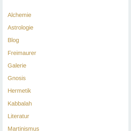
n
Alchemie
n
a
Astrologie
c
Blog
h
Freimaurer
:
Galerie
Gnosis
Hermetik
Kabbalah
Literatur
Martinismus