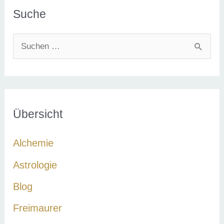
Suche
S
u
c
h
e
Übersicht
n
Alchemie
n
a
Astrologie
c
Blog
h
Freimaurer
: