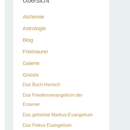
Übersicht
n
n
Alchemie
a
Astrologie
c
Blog
h
:
Freimaurer
Galerie
Gnosis
Das Buch Henoch
Das Friedensevangelium der
Essener
Das geheime Markus-Evangelium
Das Petrus Evangelium