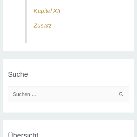
Kapitel XII
Zusatz
Suche
S
u
c
h
e
Übersicht