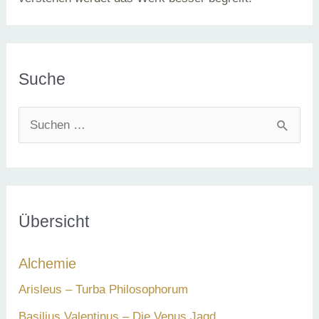
Suche
S
u
c
h
e
Übersicht
n
Alchemie
n
a
Arisleus – Turba Philosophorum
c
Basilius Valentinus – Die Venus Jagd