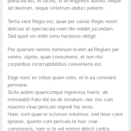
plana ea est, et facilis, si te Magnetis auxilio, neque
ad dextrum, neque sinistrum abduci patieris.
Tertia vere Regia est, quae per varias Regis nostri
delicias et spectacula viam tibi reddet jucundam.
Sed quod vix mille simo hactenus obtigit.
Per quartam nemini hominum licebit ad Regiam per
venire, utpote, quae consumens, et non nisi
corporibus incorruptibilibus conveniens est.
Elige nunc ex tribus quam velis, et in ea constans
permane.
Scito autem quamcunque ingressus fueris: ab
immutabili Fato tibi ita de stinatum, nec nisi cum
maximo vitae periculo regredi fas esse.
Haec sunt quae te scivisse voluimus: sed heus cave
ignores, quanto cum periculo te huic viae
commiseris, nam si te vel minimi delicti contra