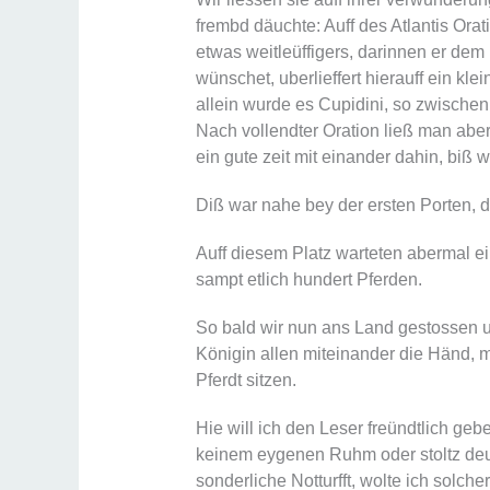
frembd däuchte: Auff des Atlantis Orat
etwas weitleüffigers, darinnen er de
wünschet, uberlieffert hierauff ein klei
allein wurde es Cupidini, so zwisch
Nach vollendter Oration ließ man abe
ein gute zeit mit einander dahin, biß
Diß war nahe bey der ersten Porten, d
Auff diesem Platz warteten abermal 
sampt etlich hundert Pferden.
So bald wir nun ans Land gestossen u
Königin allen miteinander die Händ, mi
Pferdt sitzen.
Hie will ich den Leser freündtlich geb
keinem eygenen Ruhm oder stoltz deut
sonderliche Notturfft, wolte ich solch