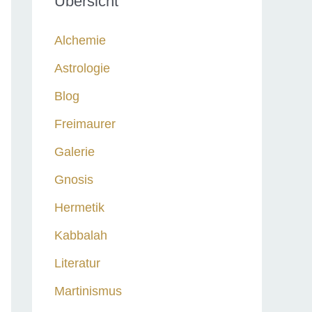
Übersicht
n
n
Alchemie
a
Astrologie
c
Blog
h
:
Freimaurer
Galerie
Gnosis
Hermetik
Kabbalah
Literatur
Martinismus