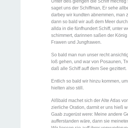
Unter deß giengen die Schiff mechtig 
saget uns der Schiffman, Er sehe allbe
darbey wir kundten abnemmen, man z
dann so bald wir auß dem Meer durc
allda in die fünfhundert Schiff, unter
schimmert, darinnen saßen der König
Frawen und Jungfrawen.
So bald man nun unser recht ansichtig
loß gehen, und war von Posaunen, Tr
daß alle Schiff auff dem See gezittert.
Entlich so bald wir hinzu kommen, umb
hielten also still.
Alßbald machet sich der Alte Atlas vo
zierliche Oration, darmit er uns hieß 
Gaab zugerüst were: Meine andere Ge
aufferstanden wäre, dann sie meineten
Wir liessen sie auff ihrer verwunderun