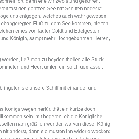
schnell fort, denn ehe wir zwo stund gefahren,
reit fast den gantzen See mit Schiffen bedeckt,
oge uns entgegen, welches auch wahr gewesen,
h obangeregten Fluß zu dem See kommen, hielten
 welchen eines von lauter Goldt und Edelgestein
 und Königin, sampt mehr Hochgebohrnen Herren,
 worden, ließ man zu beyden theilen alle Stuck
ommeten und Heertrumlen ein solch geprassel,
ringeten sie unsere Schiff mit einander und
ns Königs wegen herfür, thät ein kurtze doch
willkommen sein, mit begeren, ob die Königliche
sellen nam größlich wunder, warvon dieser König
 nit anderst, dann sie musten ihn wider erwecken:
g bleiben, und stelleten uns auch, alß obs uns