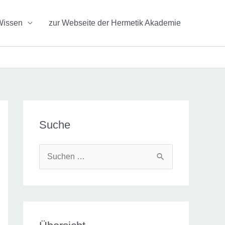
Wissen
zur Webseite der Hermetik Akademie
Suche
S
u
c
h
e