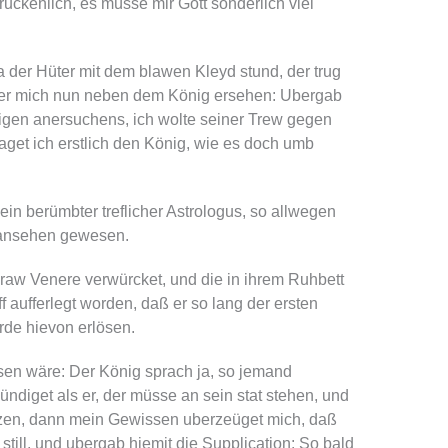
ruckenlich, es müsse mir Gott sonderlich viel
a der Hüter mit dem blawen Kleyd stund, der trug
d er mich nun neben dem König ersehen: Ubergab
nigen anersuchens, ich wolte seiner Trew gegen
get ich erstlich den König, wie es doch umb
 ein berümbter treflicher Astrologus, so allwegen
 ansehen gewesen.
Fraw Venere verwürcket, und die in ihrem Ruhbett
 aufferlegt worden, daß er so lang der ersten
rde hievon erlösen.
ösen wäre: Der König sprach ja, so jemand
ündiget als er, der müsse an sein stat stehen, und
rtzen, dann mein Gewissen uberzeüget mich, daß
still, und ubergab hiemit die Supplication: So bald