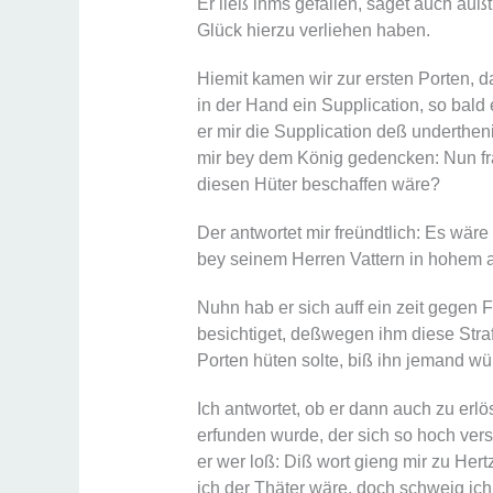
Er ließ ihms gefallen, saget auch außt
Glück hierzu verliehen haben.
Hiemit kamen wir zur ersten Porten, d
in der Hand ein Supplication, so bal
er mir die Supplication deß underthe
mir bey dem König gedencken: Nun fra
diesen Hüter beschaffen wäre?
Der antwortet mir freündtlich: Es wäre
bey seinem Herren Vattern in hohem
Nuhn hab er sich auff ein zeit gegen 
besichtiget, deßwegen ihm diese Straff
Porten hüten solte, biß ihn jemand wü
Ich antwortet, ob er dann auch zu erl
erfunden wurde, der sich so hoch vers
er wer loß: Diß wort gieng mir zu He
ich der Thäter wäre, doch schweig ich 