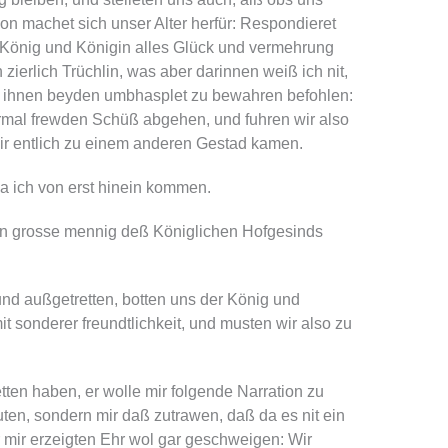
ion machet sich unser Alter herfür: Respondieret
m König und Königin alles Glück und vermehrung
n zierlich Trüchlin, was aber darinnen weiß ich nit,
en ihnen beyden umbhasplet zu bewahren befohlen:
rmal frewden Schüß abgehen, und fuhren wir also
 wir entlich zu einem anderen Gestad kamen.
a ich von erst hinein kommen.
ein grosse mennig deß Königlichen Hofgesinds
nd außgetretten, botten uns der König und
t sonderer freundtlichkeit, und musten wir also zu
etten haben, er wolle mir folgende Narration zu
en, sondern mir daß zutrawen, daß da es nit ein
er mir erzeigten Ehr wol gar geschweigen: Wir