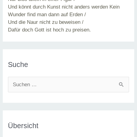
Und könnt durch Kunst nicht anders werden Kein
Wunder find man dann auf Erden /
Und die Naur nicht zu beweisen /
Dafür doch Gott ist hoch zu preisen.
Suche
S
u
c
h
e
Übersicht
n