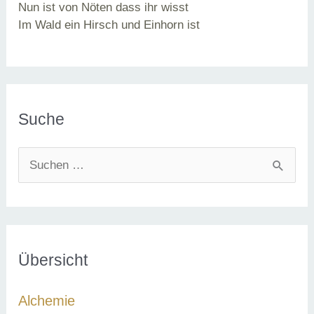
Nun ist von Nöten dass ihr wisst
Im Wald ein Hirsch und Einhorn ist
Suche
S
u
c
h
e
Übersicht
n
Alchemie
n