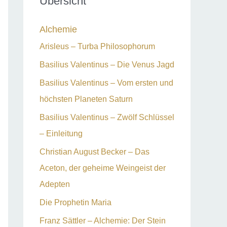
Übersicht
n
n
Alchemie
a
Arisleus – Turba Philosophorum
c
Basilius Valentinus – Die Venus Jagd
h
Basilius Valentinus – Vom ersten und
:
höchsten Planeten Saturn
Basilius Valentinus – Zwölf Schlüssel
– Einleitung
Christian August Becker – Das
Aceton, der geheime Weingeist der
Adepten
Die Prophetin Maria
Franz Sättler – Alchemie: Der Stein