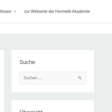
Wissen
zur Webseite der Hermetik Akademie
Suche
S
u
c
h
e