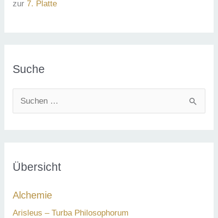
zur
7. Platte
Suche
S
u
c
h
e
Übersicht
n
Alchemie
n
a
Arisleus – Turba Philosophorum