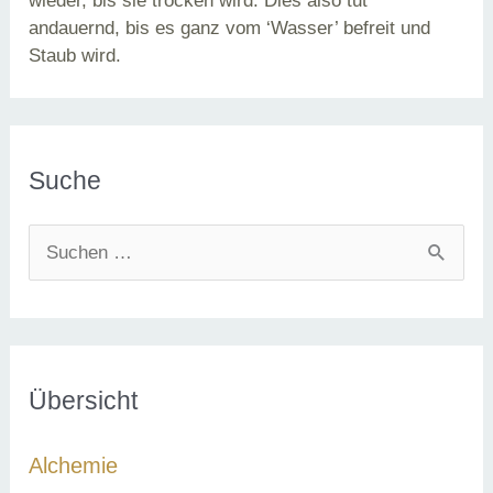
wieder, bis sie trocken wird. Dies also tut
andauernd, bis es ganz vom ‘Wasser’ befreit und
Staub wird.
Suche
S
u
c
h
e
Übersicht
n
Alchemie
n