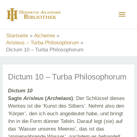
Zum
Hau
Inhalt
springen
Startseite
Alchemie
Arisleus – Turba Philosophorum
Dictum 10 – Turba Philosophorum
Dictum 10 – Turba Philosophorum
Dictum 10
Sagte
Arisleus
(
Archelaos
)
: Der Schlüssel dieses
Werkes ist die ‘Kunst des Silbers’. Nehmt also den
‘Körper’, den ich euch angedeutet habe, und bringt
ihn in die Form dünner Tafeln. Darauf legt (sie) auf
das ‘Wasser unseres Meeres’, das ist das
‘immerwährende Wasser’, nachdem es behandelt