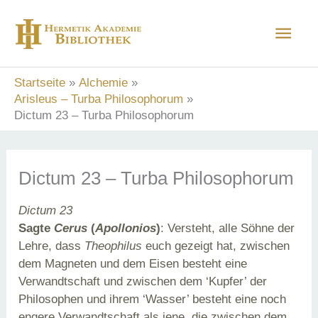
Zum
Hau
Inhalt
springen
Startseite
Alchemie
Arisleus – Turba Philosophorum
Dictum 23 – Turba Philosophorum
Dictum 23 – Turba Philosophorum
Dictum 23
Sagte
Cerus
(
Apollonios
)
: Versteht, alle Söhne der
Lehre, dass
Theophilus
euch gezeigt hat, zwischen
dem Magneten und dem Eisen besteht eine
Verwandtschaft und zwischen dem ‘Kupfer’ der
Philosophen und ihrem ‘Wasser’ besteht eine noch
engere Verwandtschaft als jene, die zwischen dem