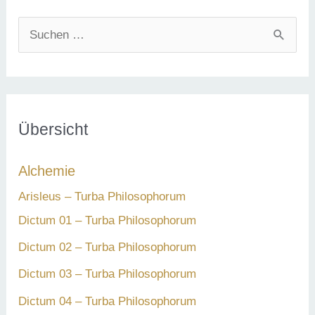
S
u
c
h
e
Übersicht
n
Alchemie
n
a
Arisleus – Turba Philosophorum
c
Dictum 01 – Turba Philosophorum
h
Dictum 02 – Turba Philosophorum
:
Dictum 03 – Turba Philosophorum
Dictum 04 – Turba Philosophorum