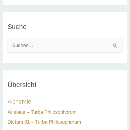
Suche
S
u
c
h
e
Übersicht
n
Alchemie
n
a
Arisleus – Turba Philosophorum
c
Dictum 01 – Turba Philosophorum