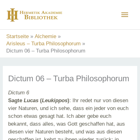
Zum
Hau
Inhalt
springen
Startseite
Alchemie
Arisleus – Turba Philosophorum
Dictum 06 – Turba Philosophorum
Dictum 06 – Turba Philosophorum
Dictum 6
Sagte
Lucas
(
Leukippos
)
: Ihr redet nur von diesen
vier Naturen, und ich sehe, dass ein jeder von euch
schon etwas gesagt hat. Ich aber gebe euch
bekannt, dass alles, was Gott geschaffen hat, aus
diesen vier Naturen besteht, und was aus diesen
geschaffen ist, kehrt zu ihnen wieder zurück; in