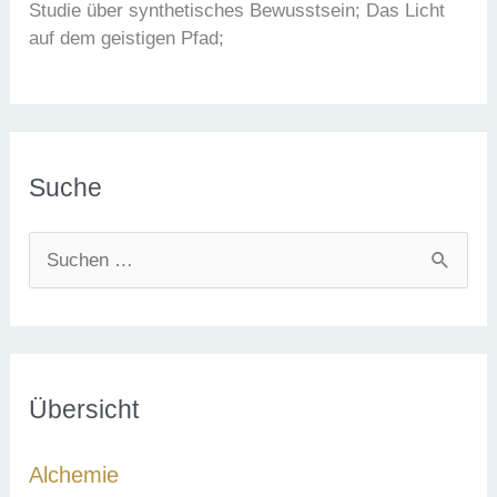
Studie über synthetisches Bewusstsein; Das Licht
auf dem geistigen Pfad;
Suche
S
u
c
h
e
Übersicht
n
Alchemie
n