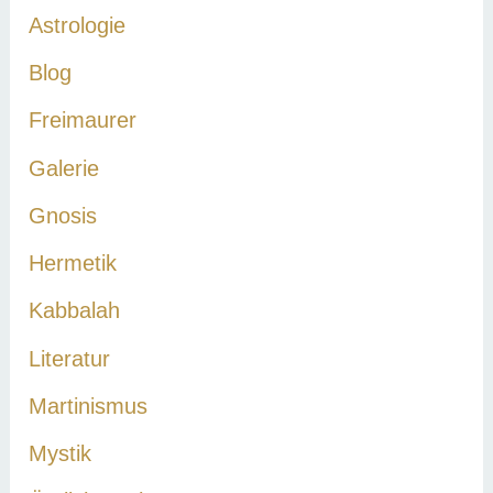
a
Astrologie
c
Blog
h
Freimaurer
:
Galerie
Gnosis
Hermetik
Kabbalah
Literatur
Martinismus
Mystik