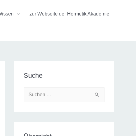
Wissen
zur Webseite der Hermetik Akademie
Suche
S
u
c
h
e