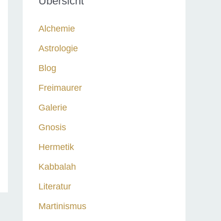
Übersicht
n
n
Alchemie
a
Astrologie
c
Blog
h
:
Freimaurer
Galerie
Gnosis
Hermetik
Kabbalah
Literatur
Martinismus