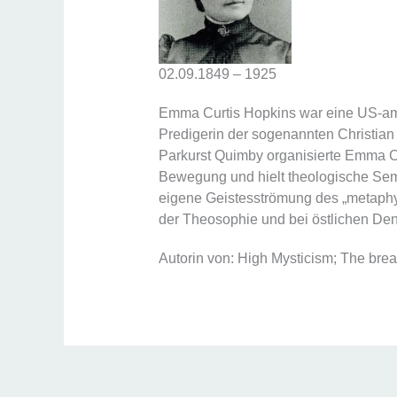
02.09.1849 – 1925
Emma Curtis Hopkins war eine US-ame
Predigerin der sogenannten Christia
Parkurst Quimby organisierte Emma 
Bewegung und hielt theologische Semi
eigene Geistesströmung des „metaphy
der Theosophie und bei östlichen De
Autorin von: High Mysticism; The bread 