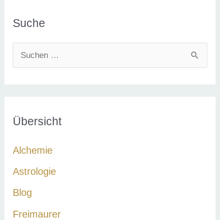
Suche
S
u
c
h
e
Übersicht
n
Alchemie
n
a
Astrologie
c
Blog
h
Freimaurer
: