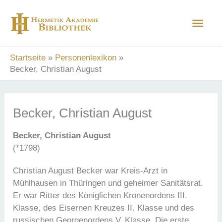
Zum
Hau
Inhalt
springen
Startseite
Personenlexikon
Becker, Christian August
Becker, Christian August
Becker, Christian August
(*1798)
Christian August Becker war Kreis-Arzt in
Mühlhausen in Thüringen und geheimer Sanitätsrat.
Er war Ritter des Königlichen Kronenordens III.
Klasse, des Eisernen Kreuzes II. Klasse und des
russischen Georgenordens V. Klasse. Die erste