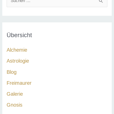
u
c
h
e
Übersicht
n
Alchemie
n
a
Astrologie
c
Blog
h
Freimaurer
:
Galerie
Gnosis