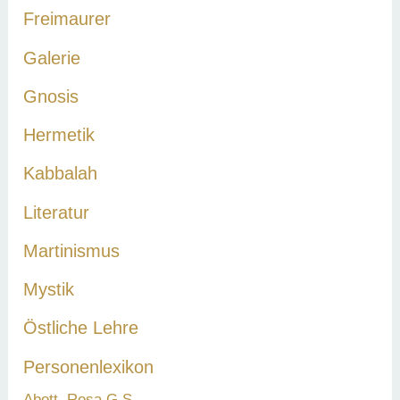
Freimaurer
:
Galerie
Gnosis
Hermetik
Kabbalah
Literatur
Martinismus
Mystik
Östliche Lehre
Personenlexikon
Abott, Rosa G.S.