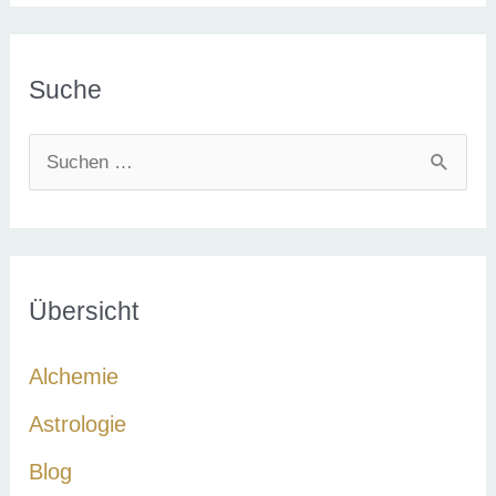
Suche
S
u
c
h
e
Übersicht
n
Alchemie
n
a
Astrologie
c
Blog
h