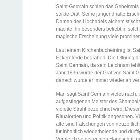
Saint-Germain schien das Geheimnis 
strikte Diät. Seine jungendhafte Ersch
Damen des Hochadels alchemistische 
machte ihn besonders beliebt in solc
magische Erscheinung viele prominen
Laut einem Kirchenbucheintrag ist Sain
Eckernförde begraben. Die Öffnung de
Saint Germain, da sein Leichnam fehl
Jahr 1836 wurde der Graf von Saint 
danach wurde er immer wieder an ve
Man sagt Saint Germain vieles nach, b
aufgestiegenen Meister des Shambala, 
violette Strahl bezeichnet wird. Dieser 
Ritualorden und Politik angesehen. 
alle sind Fälschungen von neuzeitl
für inhaltlich wiederholende und dürf
Vergleich seiner echten Handschrift 