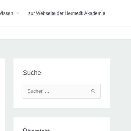
Wissen
zur Webseite der Hermetik Akademie
Suche
S
u
c
h
e