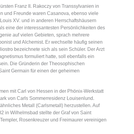
ürsten Franz II. Rakoczy von Transsylvanien in
n und Freunde waren Casanova, ebenso viele
 Louis XV. und in anderen Herrschaftshäusern
als eine der interessantesten Persönlichkeiten des
lgenie auf vielen Gebieten, sprach mehrere
nist und Alchemist. Er wechselte häufig seinen
stro bezeichnete sich als sein Schüler. Der Arzt
netismus formuliert hatte, soll ebenfalls ein
ein. Die Gründerin der Theosophischen
 Saint Germain für einen der geheimen
men mit Carl von Hessen in der Phönix-Werkstatt
Park von Carls Sommerresidenz Louisenlund.
nliches Metall (Carlsmetall) herzustellen. Auf
 in Wilhelmsbad stellte der Graf von Saint
 Templer, Rosenkreuzer und Freimaurer vereinigen