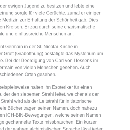
der ewigen Jugend zu besitzen und lebte eine
einung sorgte für viele Gerüchte, zumal er einigen
Medizin zur Erhaltung der Schönheit gab. Dies
hen Kreisen. Er zog durch seine charismatische
te und einflussreiche Menschen an.
t Germain in der St. Nicolai-Kirche in
r Gruft (Graböffnung) bestätigte das Mysterium um
te. Bei der Beerdigung von Carl von Hessens im
Germain von vielen Menschen gesehen. Auch
rschiedenen Orten gesehen.
eispielsweise halten ihn Esoteriker für einen
der den siebenten Strahl leitet, welcher als der
Strahl wird als der Leitstrahl für initiatorische
Viele Bücher tragen seinen Namen, doch nahezu
ichen ICH-BIN-Bewegungen, welche seinen Namen
tige gechannelte Texte missbrauchen. Ein kurzer
und der wahren alchimistischen Sprache lässt jeden