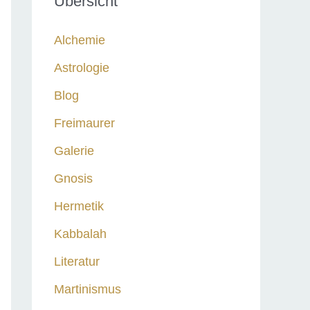
Übersicht
n
n
Alchemie
a
Astrologie
c
Blog
h
:
Freimaurer
Galerie
Gnosis
Hermetik
Kabbalah
Literatur
Martinismus