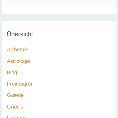
u
c
h
e
Übersicht
n
Alchemie
n
a
Astrologie
c
Blog
h
Freimaurer
:
Galerie
Gnosis
Hermetik