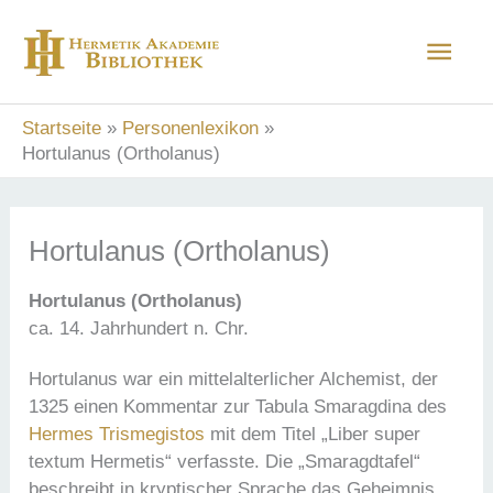
Zum
Hau
Inhalt
springen
Startseite
Personenlexikon
Hortulanus (Ortholanus)
Hortulanus (Ortholanus)
Hortulanus (Ortholanus)
ca. 14. Jahrhundert n. Chr.
Hortulanus war ein mittelalterlicher Alchemist, der
1325 einen Kommentar zur Tabula Smaragdina des
Hermes Trismegistos
mit dem Titel „Liber super
textum Hermetis“ verfasste. Die „Smaragdtafel“
beschreibt in kryptischer Sprache das Geheimnis