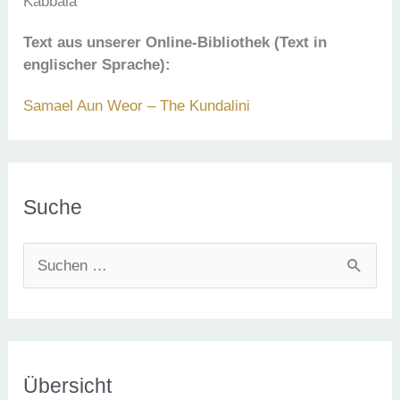
Kabbala
Text aus unserer Online-Bibliothek (Text in
englischer Sprache):
Samael Aun Weor – The Kundalini
Suche
S
u
c
h
e
Übersicht