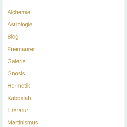
n
Alchemie
n
a
Astrologie
c
Blog
h
Freimaurer
:
Galerie
Gnosis
Hermetik
Kabbalah
Literatur
Martinismus