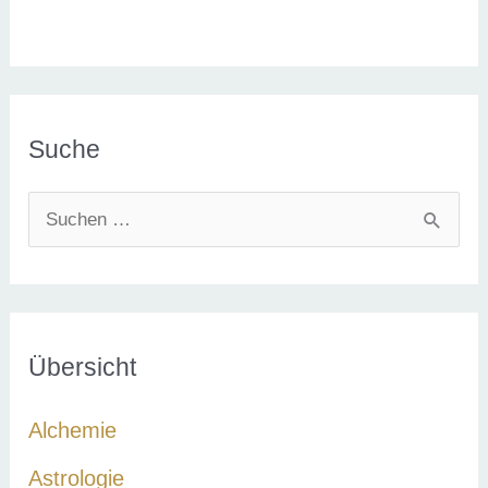
Suche
S
u
c
h
e
Übersicht
n
Alchemie
n
a
Astrologie